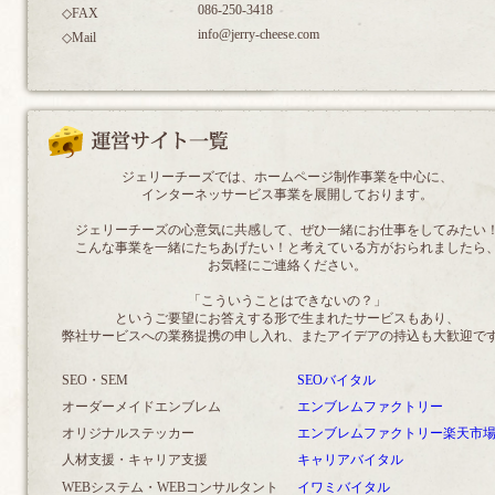
086-250-3418
◇FAX
info@jerry-cheese.com
◇Mail
ジェリーチーズでは、ホームページ制作事業を中心に、
インターネッサービス事業を展開しております。
ジェリーチーズの心意気に共感して、ぜひ一緒にお仕事をしてみたい
こんな事業を一緒にたちあげたい！と考えている方がおられましたら
お気軽にご連絡ください。
「こういうことはできないの？」
というご要望にお答えする形で生まれたサービスもあり、
弊社サービスへの業務提携の申し入れ、またアイデアの持込も大歓迎で
SEO・SEM
SEOバイタル
オーダーメイドエンブレム
エンブレムファクトリー
オリジナルステッカー
エンブレムファクトリー楽天市
人材支援・キャリア支援
キャリアバイタル
WEBシステム・WEBコンサルタント
イワミバイタル