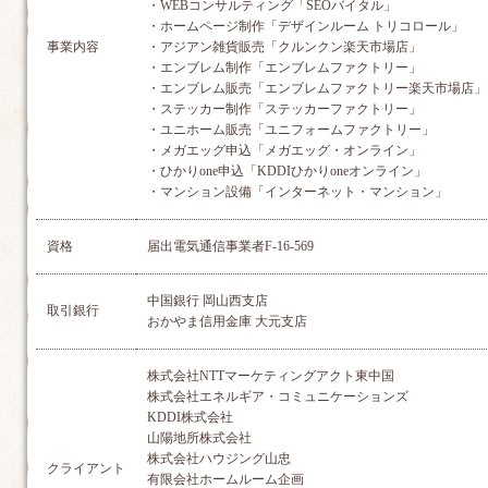
・WEBコンサルティング「SEOバイタル」
・ホームページ制作「デザインルーム トリコロール」
事業内容
・アジアン雑貨販売「クルンクン楽天市場店」
・エンブレム制作「エンブレムファクトリー」
・エンブレム販売「エンブレムファクトリー楽天市場店」
・ステッカー制作「ステッカーファクトリー」
・ユニホーム販売「ユニフォームファクトリー」
・メガエッグ申込「メガエッグ・オンライン」
・ひかりone申込「KDDIひかりoneオンライン」
・マンション設備「インターネット・マンション」
資格
届出電気通信事業者F-16-569
中国銀行 岡山西支店
取引銀行
おかやま信用金庫 大元支店
株式会社NTTマーケティングアクト東中国
株式会社エネルギア・コミュニケーションズ
KDDI株式会社
山陽地所株式会社
株式会社ハウジング山忠
クライアント
有限会社ホームルーム企画