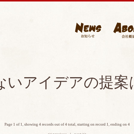
ないアイデアの提案
Page 1 of 1, showing 4 records out of 4 total, starting on record 1, ending on 4