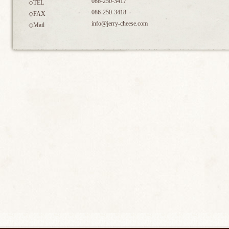
086-250-3417
◇TEL
086-250-3418
◇FAX
info@jerry-cheese.com
◇Mail