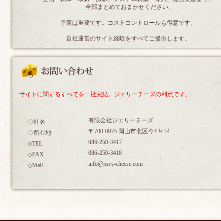
全部まとめておまかせください。
予算は重要です。コストコントロールも得意です。
自社運営のサイト経験をすべてご提供します。
サイトに関するすべてを一社完結。ジェリーチーズの利点です。
有限会社ジェリーチーズ
◇社名
〒700-0975 岡山市北区今4-9-34
◇所在地
086-250-3417
◇TEL
086-250-3418
◇FAX
info@jerry-cheese.com
◇Mail